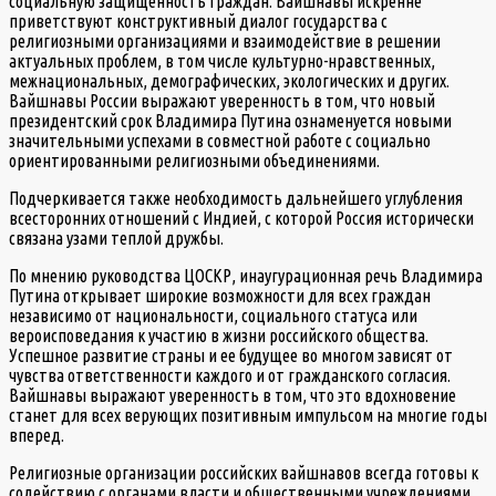
социальную защищенность граждан. Вайшнавы искренне
приветствуют конструктивный диалог государства с
религиозными организациями и взаимодействие в решении
актуальных проблем, в том числе культурно-нравственных,
межнациональных, демографических, экологических и других.
Вайшнавы России выражают уверенность в том, что новый
президентский срок Владимира Путина ознаменуется новыми
значительными успехами в совместной работе с социально
ориентированными религиозными объединениями.
Подчеркивается также необходимость дальнейшего углубления
всесторонних отношений с Индией, с которой Россия исторически
связана узами теплой дружбы.
По мнению руководства ЦОСКР, инаугурационная речь Владимира
Путина открывает широкие возможности для всех граждан
независимо от национальности, социального статуса или
вероисповедания к участию в жизни российского общества.
Успешное развитие страны и ее будущее во многом зависят от
чувства ответственности каждого и от гражданского согласия.
Вайшнавы выражают уверенность в том, что это вдохновение
станет для всех верующих позитивным импульсом на многие годы
вперед.
Религиозные организации российских вайшнавов всегда готовы к
содействию с органами власти и общественными учреждениями.