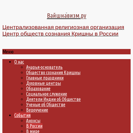
Вайшнавизм.ру
Централизованная религиозная организация
Центр обществ сознания Кришны в России
Меню
О нас
Ачарья-основатель
Общество сознания Кришны
Главные праздники
Духовные центры
Образование
Социальное служение
Деятели Индии об Обществе
Ученые об Обществе
Вероучение
События
Анонсы
В России
В мире